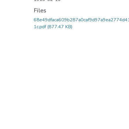
Files
68e49dfaca609b287a0caf9d97a9ea2774d4
1c.pdf
(877.47 KB)