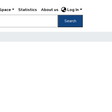
DSpace
Statistics
About us
Log In
Search