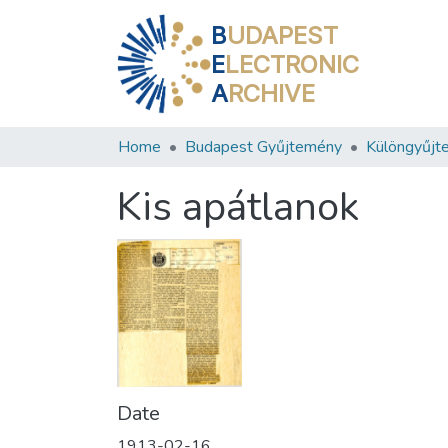
B
UDAPEST
E
LECTRONIC
A
RCHIVE
Home
Budapest Gyűjtemény
Különgyűjt
Kis apátlanok
Date
1913-02-16