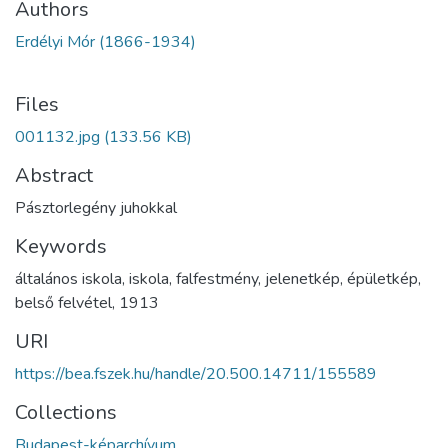
Authors
Erdélyi Mór (1866-1934)
Files
001132.jpg
(133.56 KB)
Abstract
Pásztorlegény juhokkal
Keywords
általános iskola
,
iskola
,
falfestmény
,
jelenetkép
,
épületkép
,
belső felvétel
,
1913
URI
https://bea.fszek.hu/handle/20.500.14711/155589
Collections
Budapest-képarchívum