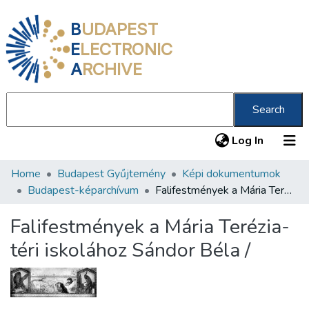
B
UDAPEST
E
LECTRONIC
A
RCHIVE
Search
(current
Log In
Home
Budapest Gyűjtemény
Képi dokumentumok
Communities & Collections
Budapest-képarchívum
Falifestmények a Mária Terézia-téri iskolához Sándor Béla /
All of DSpace
Falifestmények a Mária Terézia-
Statistics
téri iskolához Sándor Béla /
About us