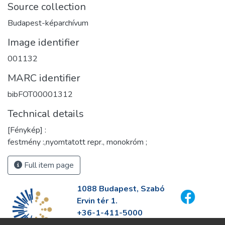
Source collection
Budapest-képarchívum
Image identifier
001132
MARC identifier
bibFOT00001312
Technical details
[Fénykép] :
festmény :,nyomtatott repr., monokróm ;
Full item page
1088 Budapest, Szabó
Ervin tér 1.
+36-1-411-5000