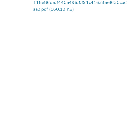
115e86d53440a4963391c416a85ef630cbc
aa9.pdf
(160.19 KB)