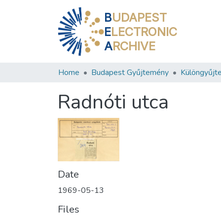
B
UDAPEST
E
LECTRONIC
A
RCHIVE
Home
Budapest Gyűjtemény
Különgyűjt
Radnóti utca
Date
1969-05-13
Files