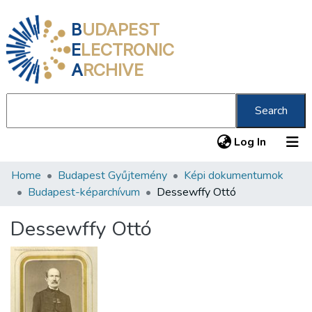
B
UDAPEST
E
LECTRONIC
A
RCHIVE
Search
(current
Log In
Home
Budapest Gyűjtemény
Képi dokumentumok
Communities & Collections
Budapest-képarchívum
Dessewffy Ottó
All of DSpace
Dessewffy Ottó
Statistics
About us