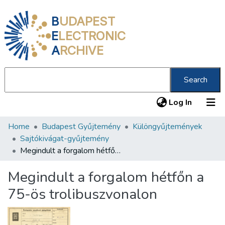
B
UDAPEST
E
LECTRONIC
A
RCHIVE
Search
(current
Log In
Home
Budapest Gyűjtemény
Különgyűjtemények
Communities & Collections
Sajtókivágat-gyűjtemény
All of DSpace
Megindult a forgalom hétfőn a 75-ös trolibuszvonalon
Statistics
Megindult a forgalom hétfőn a
About us
75-ös trolibuszvonalon