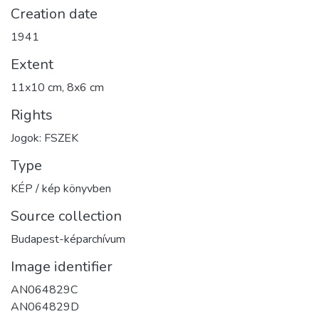
Creation date
1941
Extent
11x10 cm, 8x6 cm
Rights
Jogok: FSZEK
Type
KÉP / kép könyvben
Source collection
Budapest-képarchívum
Image identifier
AN064829C
AN064829D