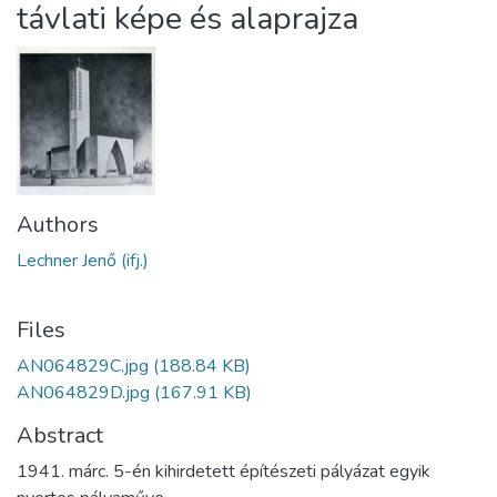
távlati képe és alaprajza
Authors
Lechner Jenő (ifj.)
Files
AN064829C.jpg
(188.84 KB)
AN064829D.jpg
(167.91 KB)
Abstract
1941. márc. 5-én kihirdetett építészeti pályázat egyik