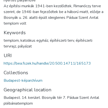
nyertes pályaműve
Az építési munkák 1941-ben kezdődtek, Rimanóczy terve
szerint, de 1946-ban fejeződtek be a háború miatt, elődje a
Bosnyák u. 26. alatti épült ideiglenes Páduai Szent Antal
templom volt
Keywords
templom
,
katolikus egyház
,
építészeti terv
,
építészeti
tervrajz
,
pályázat
URI
https://bea.fszek.hu/handle/20.500.14711/165173
Collections
Budapest-képarchívum
Geographical location
Budapest. 14. kerület. Bosnyák tér 7. Páduai Szent Antal
plébániatemplom