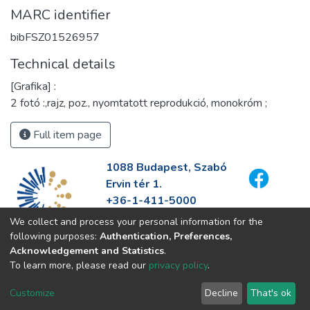
MARC identifier
bibFSZ01526957
Technical details
[Grafika] :
2 fotó :,rajz, poz., nyomtatott reprodukció, monokróm ;
Full item page
1088 Budapest, Szabó
Ervin tér 1.
+36-1-411-5000
info@fszek.hu
We collect and process your personal information for the
https://fszek.hu
following purposes:
Authentication, Preferences,
Acknowledgement and Statistics
.
To learn more, please read our
privacy policy
.
Customize
Decline
That's ok