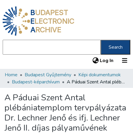
B
UDAPEST
E
LECTRONIC
A
RCHIVE
Search
(current
Log In
Home
Budapest Gyűjtemény
Képi dokumentumok
Communities & Collections
Budapest-képarchívum
A Páduai Szent Antal plébániatemplom tervpályázata Dr. Lechner Jenő és ifj. Lechner Jenő II. díjas pályaművének távlati képe és alaprajza
All of DSpace
A Páduai Szent Antal
Statistics
plébániatemplom tervpályázata
About us
Dr. Lechner Jenő és ifj. Lechner
Jenő II. díjas pályaművének