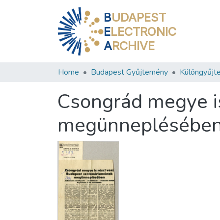
B
UDAPEST
E
LECTRONIC
A
RCHIVE
Home
Budapest Gyűjtemény
Különgyűjt
Csongrád megye i
megünneplésébe