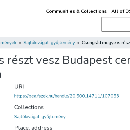
Communities & Collections
All of 
emények
Sajtókivágat-gyűjtemény
s részt vesz Budapest c
n
URI
https://bea.fszek.hu/handle/20.500.14711/107053
Collections
Sajtókivágat-gyűjtemény
Place, address