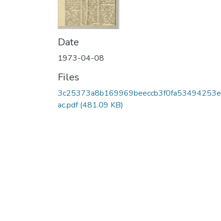
Date
1973-04-08
Files
3c25373a8b169969beeccb3f0fa53494253e
ac.pdf
(481.09 KB)