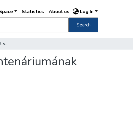
DSpace
Statistics
About us
Log In
Search
Csongrád megye is részt vesz Budapest centenáriumának megünneplésében
entenáriumának