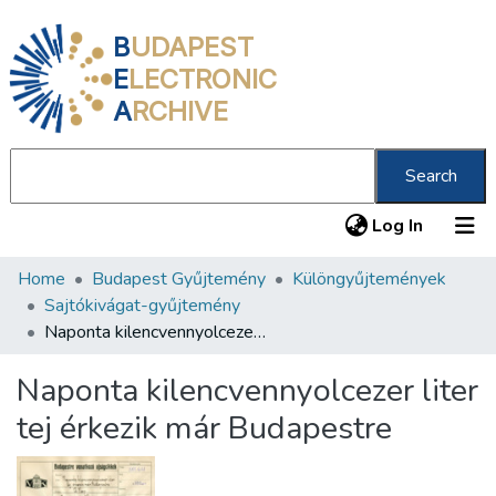
B
UDAPEST
E
LECTRONIC
A
RCHIVE
Search
(current
Log In
Home
Budapest Gyűjtemény
Különgyűjtemények
Communities & Collections
Sajtókivágat-gyűjtemény
All of DSpace
Naponta kilencvennyolcezer liter tej érkezik már Budapestre
Statistics
Naponta kilencvennyolcezer liter
About us
tej érkezik már Budapestre