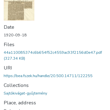
Date
1920-09-18
Files
44a110085374c6b654f52c4559ac93f2156d0e47.pdf
(327.34 KB)
URI
https://bea.fszek.hu/handle/20.500.14711/122255
Collections
Sajtókivágat-gyűjtemény
Place, address