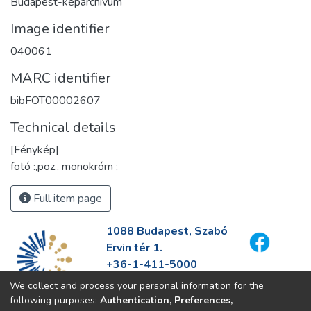
Budapest-képarchívum
Image identifier
040061
MARC identifier
bibFOT00002607
Technical details
[Fénykép]
fotó :,poz., monokróm ;
Full item page
1088 Budapest, Szabó
Ervin tér 1.
+36-1-411-5000
info@fszek.hu
We collect and process your personal information for the
https://fszek.hu
following purposes:
Authentication, Preferences,