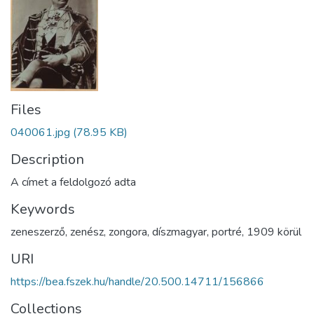
Files
040061.jpg
(78.95 KB)
Description
A címet a feldolgozó adta
Keywords
zeneszerző
,
zenész
,
zongora
,
díszmagyar
,
portré
,
1909 körül
URI
https://bea.fszek.hu/handle/20.500.14711/156866
Collections