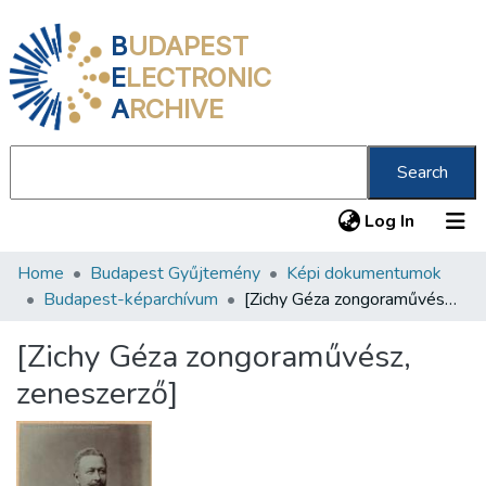
B
UDAPEST
E
LECTRONIC
A
RCHIVE
Search
(current
Log In
Home
Budapest Gyűjtemény
Képi dokumentumok
Communities & Collections
Budapest-képarchívum
[Zichy Géza zongoraművész, zeneszerző]
All of DSpace
[Zichy Géza zongoraművész,
Statistics
zeneszerző]
About us