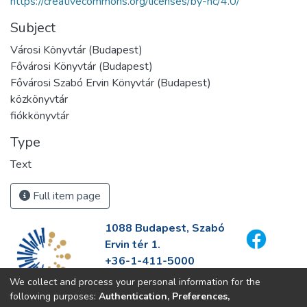
https://creativecommons.org/licenses/by-nc/4.0/
Subject
Városi Könyvtár (Budapest)
Fővárosi Könyvtár (Budapest)
Fővárosi Szabó Ervin Könyvtár (Budapest)
közkönyvtár
fiókkönyvtár
Type
Text
Full item page
1088 Budapest, Szabó
Ervin tér 1.
+36-1-411-5000
info@fszek.hu
We collect and process your personal information for the
https://fszek.hu
following purposes:
Authentication, Preferences,