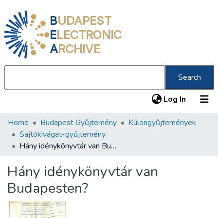
B
UDAPEST
E
LECTRONIC
A
RCHIVE
Search
(current
Log In
Home
Budapest Gyűjtemény
Különgyűjtemények
Communities & Collections
Sajtókivágat-gyűjtemény
All of DSpace
Hány idénykönyvtár van Budapesten?
Statistics
Hány idénykönyvtár van
About us
Budapesten?