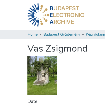
B
UDAPEST
E
LECTRONIC
A
RCHIVE
Home
Budapest Gyűjtemény
Képi doku
Vas Zsigmond
Date