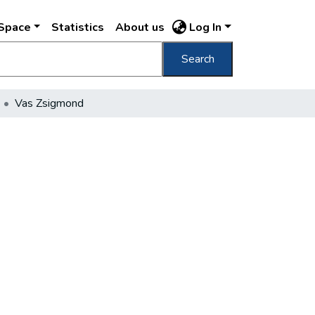
DSpace
Statistics
About us
Log In
Search
Vas Zsigmond