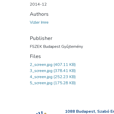
2014-12
Authors
Vizler Imre
Publisher
FSZEK Budapest Gyűjtemény
Files
2_screen.jpg
(407.11 KB)
3_screen.jpg
(378.41 KB)
4_screen.jpg
(252.23 KB)
5_screen.jpg
(175.28 KB)
1088 Budapest, Szabó Erv