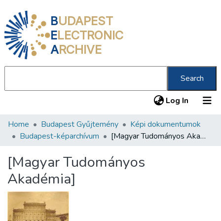
B
UDAPEST
E
LECTRONIC
A
RCHIVE
Search
(current
Log In
Home
Budapest Gyűjtemény
Képi dokumentumok
Communities & Collections
Budapest-képarchívum
[Magyar Tudományos Akadémia]
All of DSpace
[Magyar Tudományos
Statistics
Akadémia]
About us