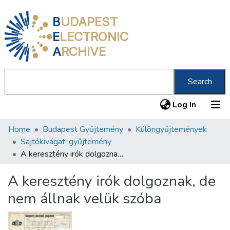
B
UDAPEST
E
LECTRONIC
A
RCHIVE
Search
(current
Log In
Home
Budapest Gyűjtemény
Különgyűjtemények
Communities & Collections
Sajtókivágat-gyűjtemény
All of DSpace
A keresztény irók dolgoznak, de nem állnak velük szóba
Statistics
A keresztény irók dolgoznak, de
About us
nem állnak velük szóba