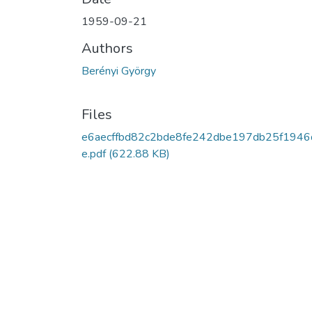
1959-09-21
Authors
Berényi György
Files
e6aecffbd82c2bde8fe242dbe197db25f1946
e.pdf
(622.88 KB)