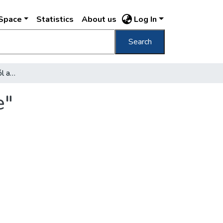
DSpace
Statistics
About us
Log In
Search
Többet vár színházainktól a "jövő közönsége"
e"