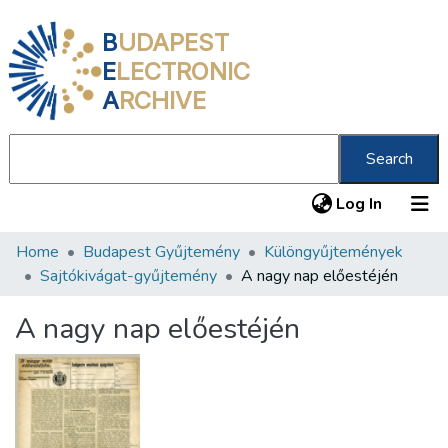
B
UDAPEST
E
LECTRONIC
A
RCHIVE
Search
(current
Log In
Home
Budapest Gyűjtemény
Különgyűjtemények
Communities & Collections
Sajtókivágat-gyűjtemény
A nagy nap előestéjén
All of DSpace
A nagy nap előestéjén
Statistics
About us