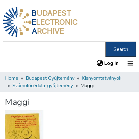
B
UDAPEST
E
LECTRONIC
A
RCHIVE
Search
(current
Log In
Home
Budapest Gyűjtemény
Kisnyomtatványok
Communities & Collections
Számolócédula-gyűjtemény
Maggi
All of DSpace
Maggi
Statistics
About us