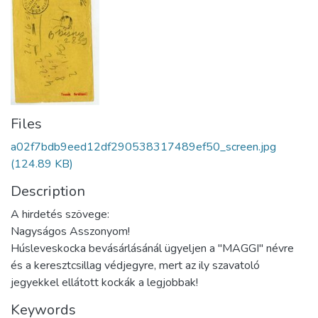
Files
a02f7bdb9eed12df290538317489ef50_screen.jpg
(124.89 KB)
Description
A hirdetés szövege:
Nagyságos Asszonyom!
Húsleveskocka bevásárlásánál ügyeljen a "MAGGI" névre
és a keresztcsillag védjegyre, mert az ily szavatoló
jegyekkel ellátott kockák a legjobbak!
Keywords