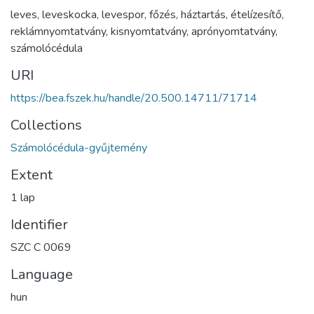
leves
,
leveskocka
,
levespor
,
főzés
,
háztartás
,
ételízesítő
,
reklámnyomtatvány
,
kisnyomtatvány
,
aprónyomtatvány
,
számolócédula
URI
https://bea.fszek.hu/handle/20.500.14711/71714
Collections
Számolócédula-gyűjtemény
Extent
1 lap
Identifier
SZC C 0069
Language
hun