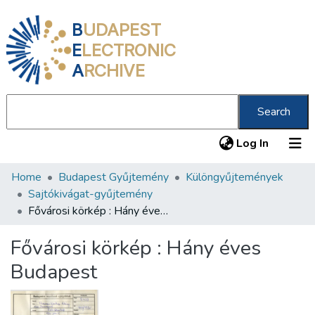
B
UDAPEST
E
LECTRONIC
A
RCHIVE
Search
(current
Log In
Home
Budapest Gyűjtemény
Különgyűjtemények
Communities & Collections
Sajtókivágat-gyűjtemény
All of DSpace
Fővárosi körkép : Hány éves Budapest
Statistics
Fővárosi körkép : Hány éves
About us
Budapest