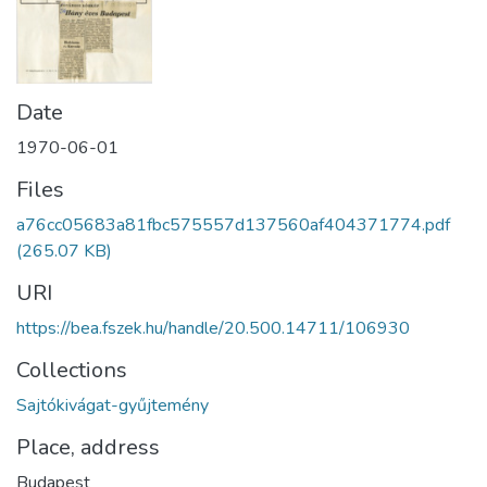
Date
1970-06-01
Files
a76cc05683a81fbc575557d137560af404371774.pdf
(265.07 KB)
URI
https://bea.fszek.hu/handle/20.500.14711/106930
Collections
Sajtókivágat-gyűjtemény
Place, address
Budapest