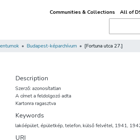
Communities & Collections
All of 
mentumok
Budapest-képarchívum
[Fortuna utca 27.]
Description
Szerző: azonosítatlan
A címet a feldolgozó adta
Kartonra ragasztva
Keywords
lakóépület
,
épületkép
,
telefon
,
külső felvétel
,
1941
,
194
URI