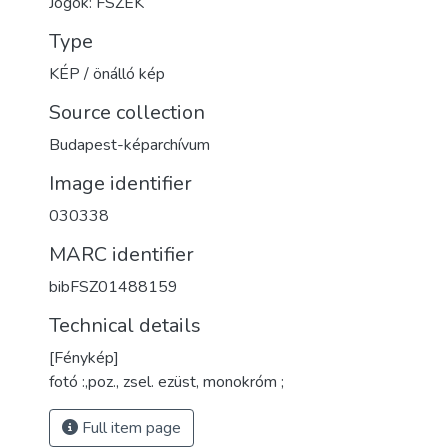
Jogok: FSZEK
Type
KÉP / önálló kép
Source collection
Budapest-képarchívum
Image identifier
030338
MARC identifier
bibFSZ01488159
Technical details
[Fénykép]
fotó :,poz., zsel. ezüst, monokróm ;
Full item page