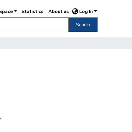
DSpace
Statistics
About us
Log In
Search
2