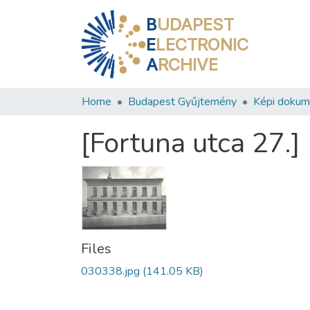
B
UDAPEST
E
LECTRONIC
A
RCHIVE
Home
Budapest Gyűjtemény
Képi doku
[Fortuna utca 27.]
Files
030338.jpg
(141.05 KB)