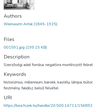
Authors
Weinwurm Antal (1845-1925)
Files
001591.jpg
(199.15 KB)
Description
Szerzőségi adat forrása: negatívra montírozott felirat
Keywords
historizmus
,
millennium
,
barokk
,
kastély
,
lámpa
,
bútor
,
festmény
,
falidísz
,
belső felvétel
URI
https://bea.fszek.hu/handle/20.500.14711/156892