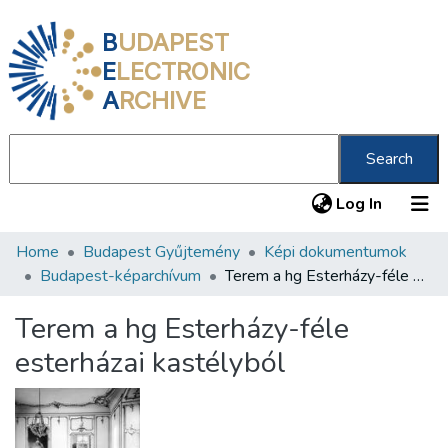
B
UDAPEST
E
LECTRONIC
A
RCHIVE
Search
(current
Log In
Home
Budapest Gyűjtemény
Képi dokumentumok
Communities & Collections
Budapest-képarchívum
Terem a hg Esterházy-féle esterházai kastélyból
All of DSpace
Terem a hg Esterházy-féle
Statistics
esterházai kastélyból
About us