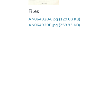
Files
AN064920A.jpg
(129.08 KB)
AN064920B.jpg
(259.93 KB)