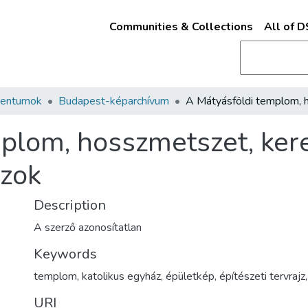
Communities & Collections
All of 
mentumok
Budapest-képarchívum
plom, hosszmetszet, ker
jzok
Description
A szerző azonosítatlan
Keywords
templom
,
katolikus egyház
,
épületkép
,
építészeti tervrajz
URI