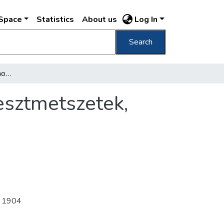
DSpace
Statistics
About us
Log In
Search
A Mátyásföldi templom, hosszmetszet, keresztmetszetek, oldalnézet, alaprajzok
esztmetszetek,
,
1904