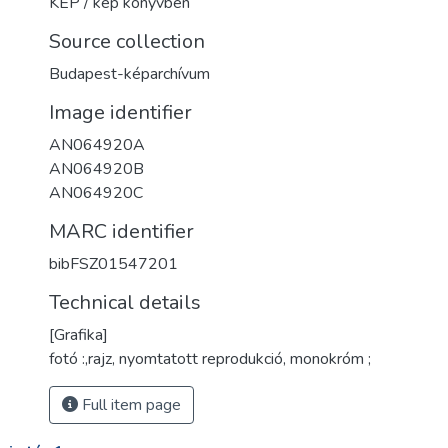
KÉP / kép könyvben
Source collection
Budapest-képarchívum
Image identifier
AN064920A
AN064920B
AN064920C
MARC identifier
bibFSZ01547201
Technical details
[Grafika]
fotó :,rajz, nyomtatott reprodukció, monokróm ;
Full item page