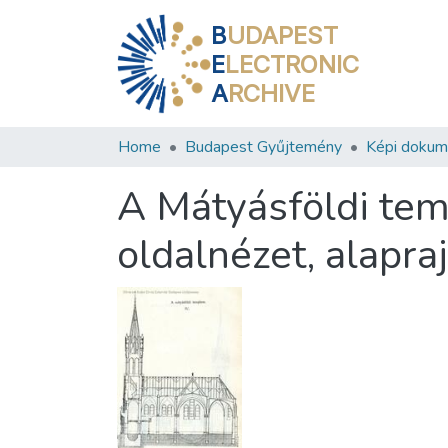
B
UDAPEST
E
LECTRONIC
A
RCHIVE
Home
Budapest Gyűjtemény
Képi doku
A Mátyásföldi tem
oldalnézet, alapra