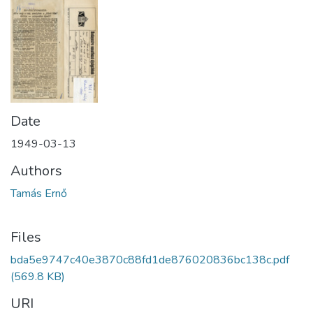
Date
1949-03-13
Authors
Tamás Ernő
Files
bda5e9747c40e3870c88fd1de876020836bc138c.pdf
(569.8 KB)
URI