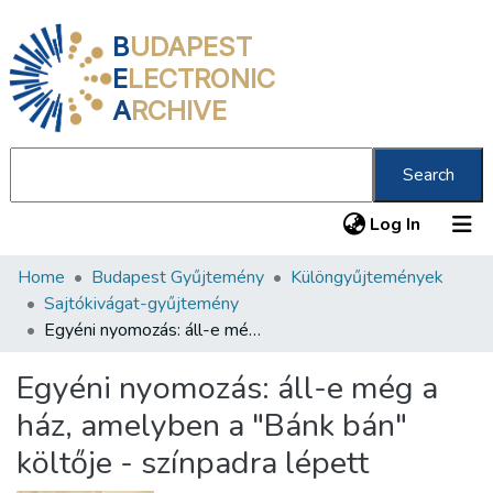
B
UDAPEST
E
LECTRONIC
A
RCHIVE
Search
(current
Log In
Home
Budapest Gyűjtemény
Különgyűjtemények
Communities & Collections
Sajtókivágat-gyűjtemény
All of DSpace
Egyéni nyomozás: áll-e még a ház, amelyben a "Bánk bán" költője - színpadra lépett
Statistics
Egyéni nyomozás: áll-e még a
About us
ház, amelyben a "Bánk bán"
költője - színpadra lépett