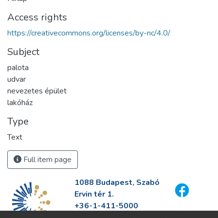
Access rights
https://creativecommons.org/licenses/by-nc/4.0/
Subject
palota
udvar
nevezetes épület
lakóház
Type
Text
Full item page
1088 Budapest, Szabó
Ervin tér 1.
+36-1-411-5000
info@fszek.hu