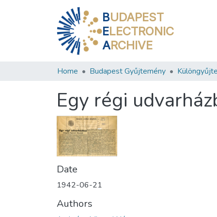
B
UDAPEST
E
LECTRONIC
A
RCHIVE
Home
Budapest Gyűjtemény
Különgyűjt
Egy régi udvarház
Date
1942-06-21
Authors