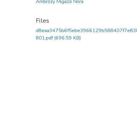
Ambrózy Migazzi Nóra
Files
d8eaa3475b6f5ebe3966129b588407f7e83
801.pdf
(696.59 KB)