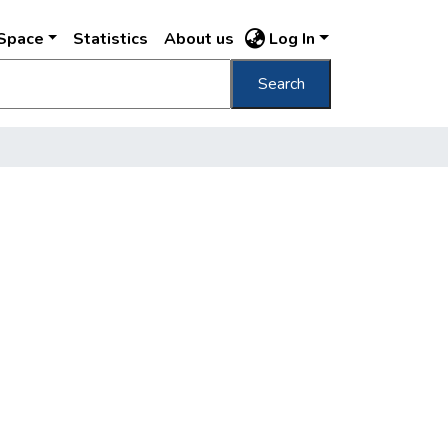
DSpace
Statistics
About us
Log In
Search