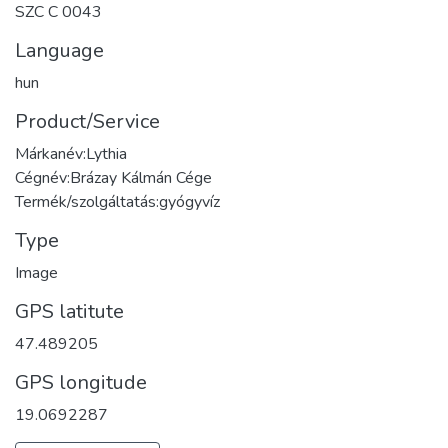
SZC C 0043
Language
hun
Product/Service
Márkanév:Lythia
Cégnév:Brázay Kálmán Cége
Termék/szolgáltatás:gyógyvíz
Type
Image
GPS latitute
47.489205
GPS longitude
19.0692287