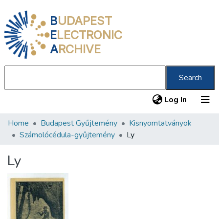
B
UDAPEST
E
LECTRONIC
A
RCHIVE
Search
(current
Log In
Home
Budapest Gyűjtemény
Kisnyomtatványok
Communities & Collections
Számolócédula-gyűjtemény
Ly
All of DSpace
Ly
Statistics
About us