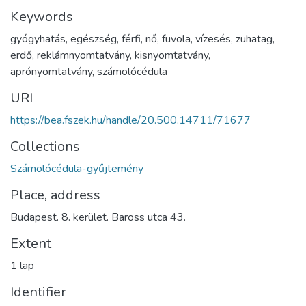
Keywords
gyógyhatás
,
egészség
,
férfi
,
nő
,
fuvola
,
vízesés
,
zuhatag
,
erdő
,
reklámnyomtatvány
,
kisnyomtatvány
,
aprónyomtatvány
,
számolócédula
URI
https://bea.fszek.hu/handle/20.500.14711/71677
Collections
Számolócédula-gyűjtemény
Place, address
Budapest. 8. kerület. Baross utca 43.
Extent
1 lap
Identifier