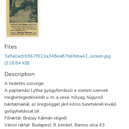
Files
3a9a0acb5967f022a348ea87b6feba42_screen.jpg
(218.84 KB)
Description
A hirdetés szövege:
A paptamási Lythia gyógyforrásvíz a vizeleti szervek
megbetegedéseinél u. m. a vese, hólyag, húgycső
bántalmainál; az öregséggel járó kóros tüneteknél kiváló
gyógyhatással bír.
Főraktár: Brázay Kálmán cégnél
Városi raktár: Budapest. 8. kerület. Baross utca 43.