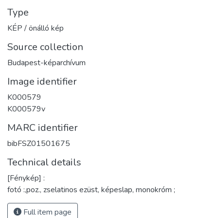
Type
KÉP / önálló kép
Source collection
Budapest-képarchívum
Image identifier
K000579
K000579v
MARC identifier
bibFSZ01501675
Technical details
[Fénykép] :
fotó :,poz., zselatinos ezüst, képeslap, monokróm ;
Full item page