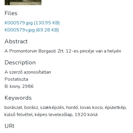
Files
K000579.jpg
(130.95 KB)
K000579v.jpg
(69.28 KB)
Abstract
A Promontorvin Borgazd. Zrt. 12-es pincéje van a helyén
Description
A szerző azonosítatlan
Postatiszta
B. kisny. 2986
Keywords
borászat
,
borász
,
szakképzés
,
hordó
,
lovas kocsi
,
épületkép
,
külső felvétel
,
képes levelezőlap
,
1920 körül
URI