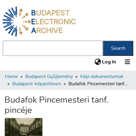
B
UDAPEST
E
LECTRONIC
A
RCHIVE
Search
(current
Log In
Home
Budapest Gyűjtemény
Képi dokumentumok
Communities & Collections
Budapest-képarchívum
Budafok Pincemesteri tanf. pincéje
All of DSpace
Budafok Pincemesteri tanf.
Statistics
pincéje
About us