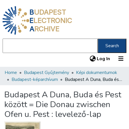
B
UDAPEST
E
LECTRONIC
A
RCHIVE
Search
(current
Log In
Home
Budapest Gyűjtemény
Képi dokumentumok
Communities & Collections
Budapest-képarchívum
Budapest A Duna, Buda és Pest között = Die Donau zwischen Ofen u. Pest : levelező-lap
All of DSpace
Budapest A Duna, Buda és Pest
Statistics
között = Die Donau zwischen
About us
Ofen u. Pest : levelező-lap