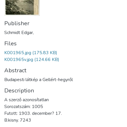
Publisher
Schmidt Edgar,
Files
K001965.jpg
(175.83 KB)
K001965v.jpg
(124.66 KB)
Abstract
Budapesti látkép a Gellért-hegyről
Description
A szerző azonosítatlan
Sorozatszám: 1005
Futott: 1903. december? 17.
B.kisny. 7243