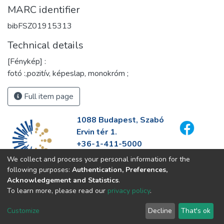
MARC identifier
bibFSZ01915313
Technical details
[Fénykép] :
fotó :,pozitív, képeslap, monokróm ;
Full item page
1088 Budapest, Szabó
Ervin tér 1.
+36-1-411-5000
info@fszek.hu
We collect and process your personal information for the
https://fszek.hu
following purposes:
Authentication, Preferences,
Acknowledgement and Statistics
.
To learn more, please read our
privacy policy
.
Customize
Decline
That's ok