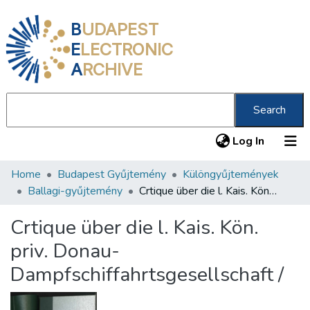
B
UDAPEST
E
LECTRONIC
A
RCHIVE
Search
(current
Log In
Home
Budapest Gyűjtemény
Különgyűjtemények
Communities & Collections
Ballagi-gyűjtemény
Crtique über die l. Kais. Kön. priv. Donau-Dampfschiffahrtsgesellschaft /
All of DSpace
Crtique über die l. Kais. Kön.
Statistics
priv. Donau-
About us
Dampfschiffahrtsgesellschaft /