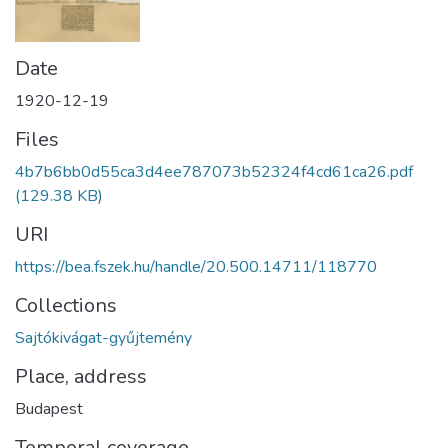
Date
1920-12-19
Files
4b7b6bb0d55ca3d4ee787073b52324f4cd61ca26.pdf
(129.38 KB)
URI
https://bea.fszek.hu/handle/20.500.14711/118770
Collections
Sajtókivágat-gyűjtemény
Place, address
Budapest
Temporal coverage