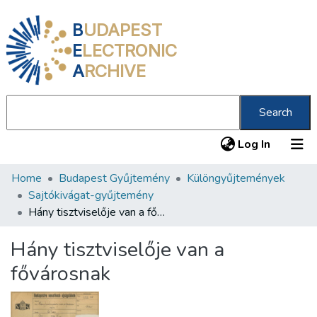
B
UDAPEST
E
LECTRONIC
A
RCHIVE
Search
(current
Log In
Home
Budapest Gyűjtemény
Különgyűjtemények
Communities & Collections
Sajtókivágat-gyűjtemény
All of DSpace
Hány tisztviselője van a fővárosnak
Statistics
Hány tisztviselője van a
About us
fővárosnak