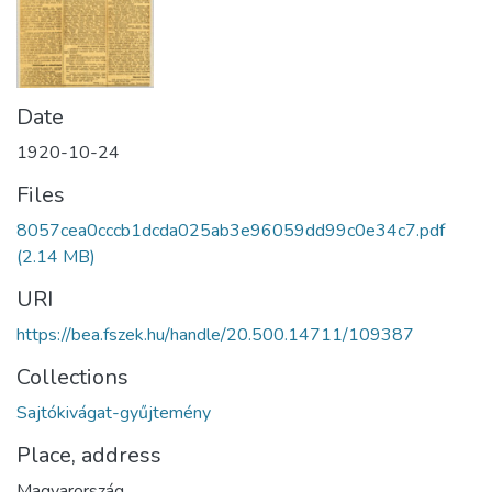
Date
1920-10-24
Files
8057cea0cccb1dcda025ab3e96059dd99c0e34c7.pdf
(2.14 MB)
URI
https://bea.fszek.hu/handle/20.500.14711/109387
Collections
Sajtókivágat-gyűjtemény
Place, address
Magyarország