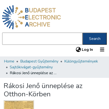
B
UDAPEST
E
LECTRONIC
A
RCHIVE
Search
(current
Log In
Home
Budapest Gyűjtemény
Különgyűjtemények
Communities & Collections
Sajtókivágat-gyűjtemény
All of DSpace
Rákosi Jenő ünneplése az Otthon-Körben
Statistics
Rákosi Jenő ünneplése az
About us
Otthon-Körben