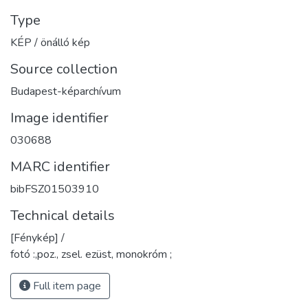
Type
KÉP / önálló kép
Source collection
Budapest-képarchívum
Image identifier
030688
MARC identifier
bibFSZ01503910
Technical details
[Fénykép] /
fotó :,poz., zsel. ezüst, monokróm ;
Full item page