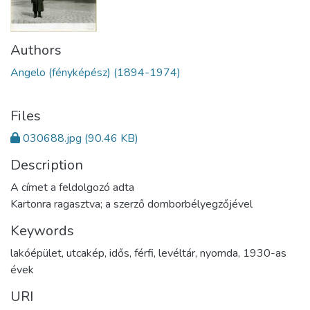
Authors
Angelo (fényképész) (1894-1974)
Files
030688.jpg
(90.46 KB)
Description
A címet a feldolgozó adta
Kartonra ragasztva; a szerző domborbélyegzőjével
Keywords
lakóépület
,
utcakép
,
idős
,
férfi
,
levéltár
,
nyomda
,
1930-as
évek
URI