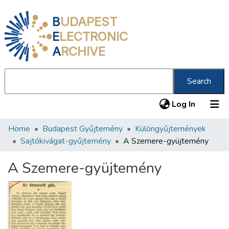
B
UDAPEST
E
LECTRONIC
A
RCHIVE
Search
(current
Log In
Home
Budapest Gyűjtemény
Különgyűjtemények
Communities & Collections
Sajtókivágat-gyűjtemény
A Szemere-gyüjtemény
All of DSpace
A Szemere-gyüjtemény
Statistics
About us