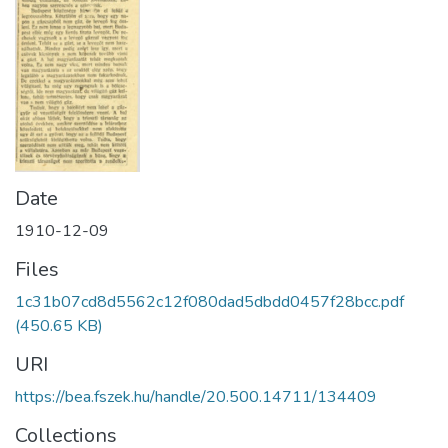
Date
1910-12-09
Files
1c31b07cd8d5562c12f080dad5dbdd0457f28bcc.pdf
(450.65 KB)
URI
https://bea.fszek.hu/handle/20.500.14711/134409
Collections