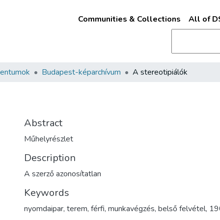
Communities & Collections
All of 
mentumok
Budapest-képarchívum
A stereotipiálók
Abstract
Műhelyrészlet
Description
A szerző azonosítatlan
Keywords
nyomdaipar
,
terem
,
férfi
,
munkavégzés
,
belső felvétel
,
19