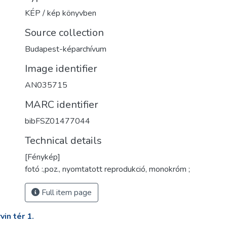
KÉP / kép könyvben
Source collection
Budapest-képarchívum
Image identifier
AN035715
MARC identifier
bibFSZ01477044
Technical details
[Fénykép]
fotó :,poz., nyomtatott reprodukció, monokróm ;
Full item page
in tér 1.