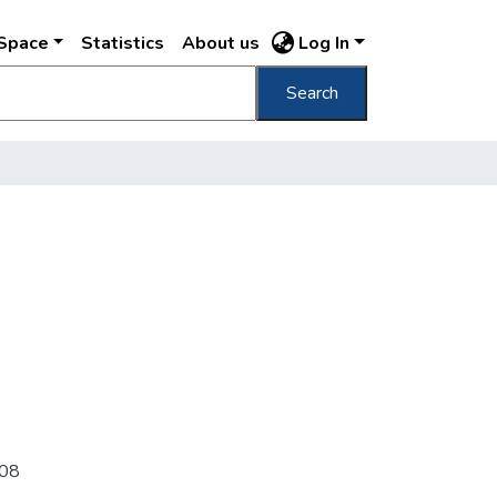
DSpace
Statistics
About us
Log In
Search
08