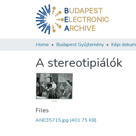
B
UDAPEST
E
LECTRONIC
A
RCHIVE
Home
Budapest Gyűjtemény
Képi doku
A stereotipiálók
Files
AN035715.jpg
(401.75 KB)