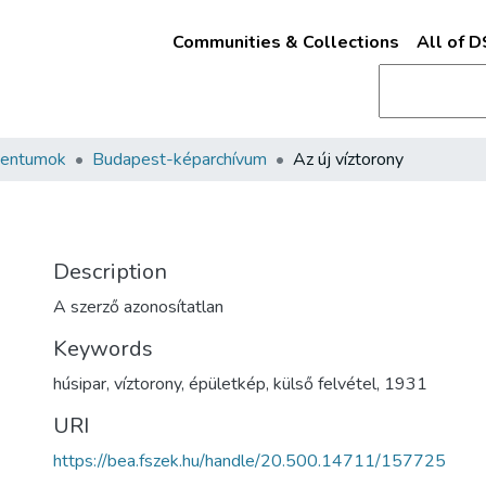
Communities & Collections
All of 
mentumok
Budapest-képarchívum
Az új víztorony
Description
A szerző azonosítatlan
Keywords
húsipar
,
víztorony
,
épületkép
,
külső felvétel
,
1931
URI
https://bea.fszek.hu/handle/20.500.14711/157725