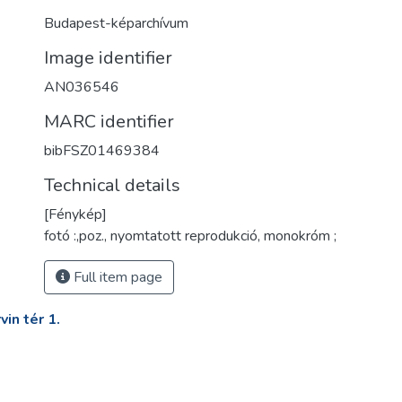
Budapest-képarchívum
Image identifier
AN036546
MARC identifier
bibFSZ01469384
Technical details
[Fénykép]
fotó :,poz., nyomtatott reprodukció, monokróm ;
Full item page
in tér 1.