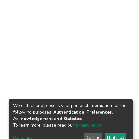
We collect and process your personal information for the
following purposes:
Authentication, Preferences,
Acknowledgement and Statistics
.
To learn more, please read our
privacy policy
.
Customize
Decline
That's ok