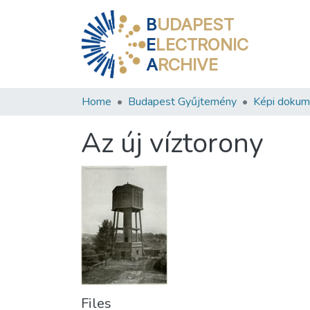
B
UDAPEST
E
LECTRONIC
A
RCHIVE
Home
Budapest Gyűjtemény
Képi doku
Az új víztorony
Files