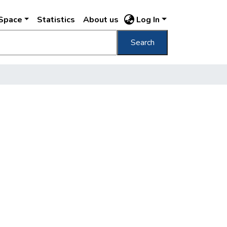
DSpace
Statistics
About us
Log In
Search