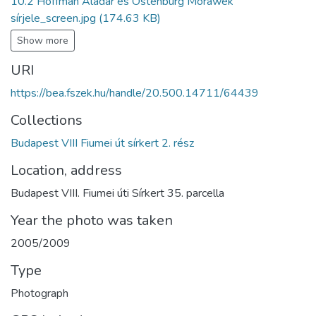
10.2 Hoffman Aladár és Ostenburg Morawek
sírjele_screen.jpg
(174.63 KB)
Show more
URI
https://bea.fszek.hu/handle/20.500.14711/64439
Collections
Budapest VIII Fiumei út sírkert 2. rész
Location, address
Budapest VIII. Fiumei úti Sírkert 35. parcella
Year the photo was taken
2005/2009
Type
Photograph