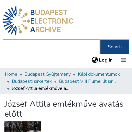
B
UDAPEST
E
LECTRONIC
A
RCHIVE
Search
(current
Log In
Home
Budapest Gyűjtemény
Képi dokumentumok
Communities & Collections
Budapesti sírkertek
Budapest VIII Fiumei út sírkert 2. rész
All of DSpace
József Attila emlékműve avatás előtt
Statistics
József Attila emlékműve avatás
About us
előtt