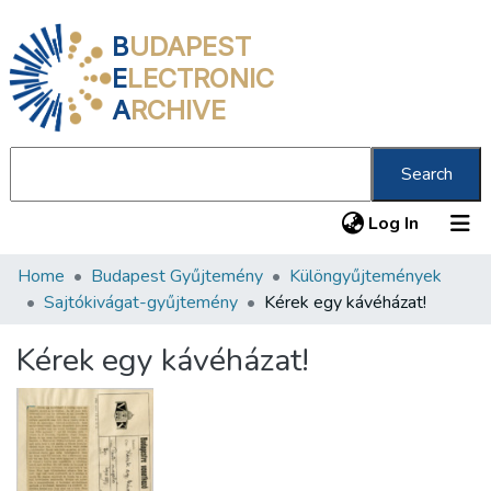
B
UDAPEST
E
LECTRONIC
A
RCHIVE
Search
(current
Log In
Home
Budapest Gyűjtemény
Különgyűjtemények
Communities & Collections
Sajtókivágat-gyűjtemény
Kérek egy kávéházat!
All of DSpace
Kérek egy kávéházat!
Statistics
About us