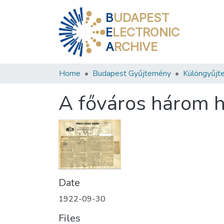
B
UDAPEST
E
LECTRONIC
A
RCHIVE
Home
Budapest Gyűjtemény
Különgyűjt
A főváros három h
Date
1922-09-30
Files