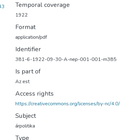
Temporal coverage
43
1922
Format
application/pdf
Identifier
381-6-1922-09-30-A-nep-001-001-m385
Is part of
Az est
Access rights
https://creativecommons.org/licenses/by-nc/4.0/
Subject
árpolitika
Type