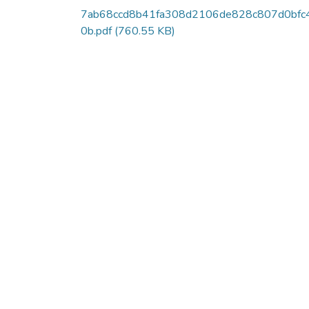
7ab68ccd8b41fa308d2106de828c807d0bfc
0b.pdf
(760.55 KB)