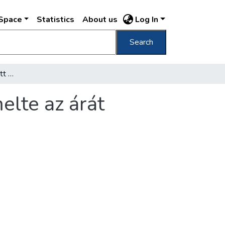
DSpace
Statistics
About us
Log In
Search
A főváros három hét alatt mindennek felemelte az árát
elte az árát