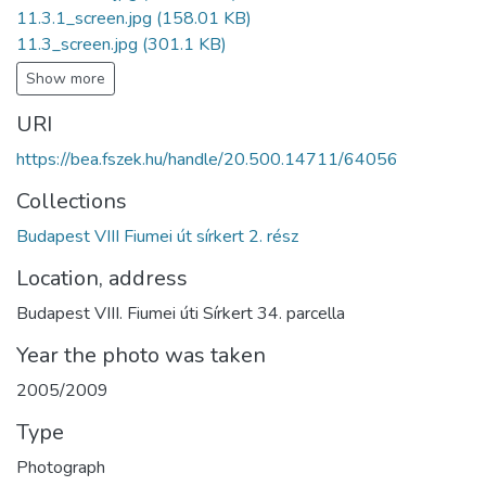
11.3.1_screen.jpg
(158.01 KB)
11.3_screen.jpg
(301.1 KB)
Show more
URI
https://bea.fszek.hu/handle/20.500.14711/64056
Collections
Budapest VIII Fiumei út sírkert 2. rész
Location, address
Budapest VIII. Fiumei úti Sírkert 34. parcella
Year the photo was taken
2005/2009
Type
Photograph