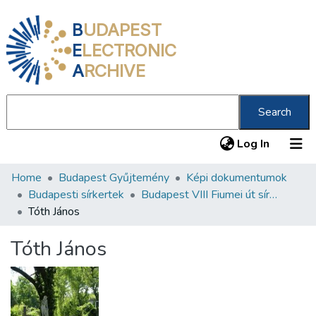
B
UDAPEST
E
LECTRONIC
A
RCHIVE
Search
(current
Log In
Home
Budapest Gyűjtemény
Képi dokumentumok
Communities & Collections
Budapesti sírkertek
Budapest VIII Fiumei út sírkert 2. rész
All of DSpace
Tóth János
Statistics
Tóth János
About us