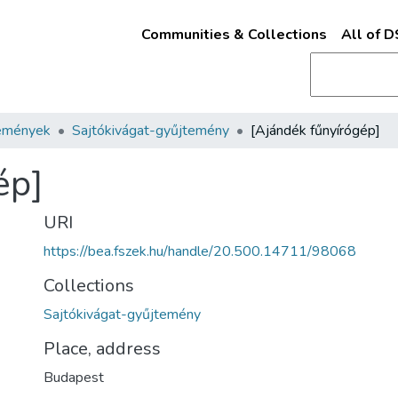
Communities & Collections
All of 
emények
Sajtókivágat-gyűjtemény
[Ajándék fűnyírógép]
ép]
URI
https://bea.fszek.hu/handle/20.500.14711/98068
Collections
Sajtókivágat-gyűjtemény
Place, address
Budapest