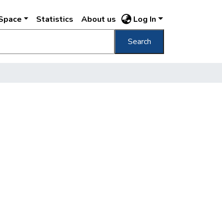
DSpace
Statistics
About us
Log In
Search