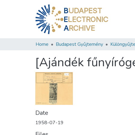
B
UDAPEST
E
LECTRONIC
A
RCHIVE
Home
Budapest Gyűjtemény
Különgyűjt
[Ajándék fűnyíróg
Date
1958-07-19
Files