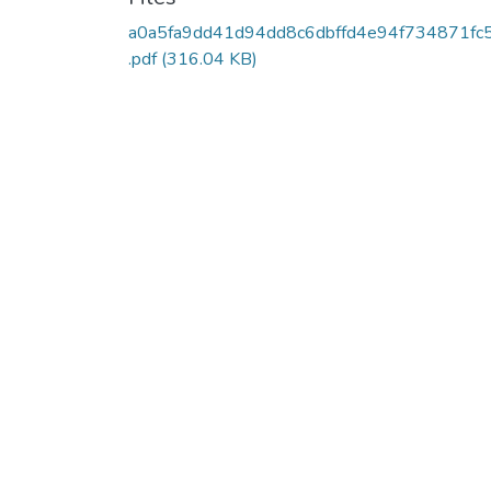
a0a5fa9dd41d94dd8c6dbffd4e94f734871fc
.pdf
(316.04 KB)