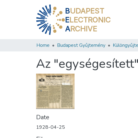
B
UDAPEST
E
LECTRONIC
A
RCHIVE
Home
Budapest Gyűjtemény
Különgyűjt
Az "egységesített"
Date
1928-04-25