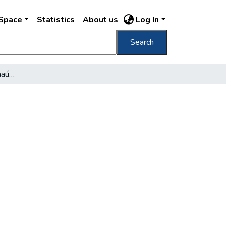
DSpace
Statistics
About us
Log In
Search
Az "egységesített" arénaúti forgalomról