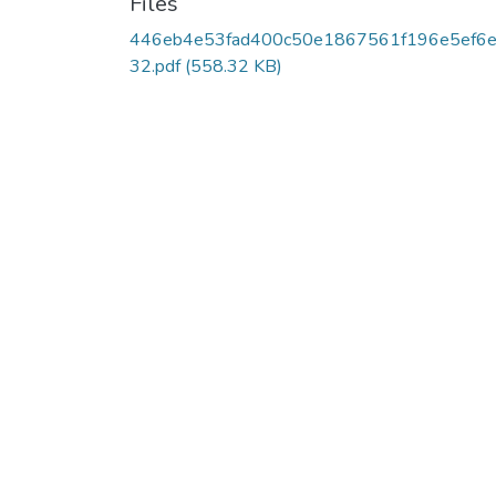
Files
446eb4e53fad400c50e1867561f196e5ef6e
32.pdf
(558.32 KB)