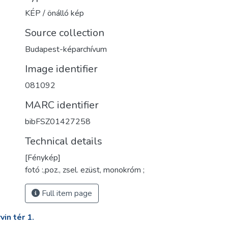
KÉP / önálló kép
Source collection
Budapest-képarchívum
Image identifier
081092
MARC identifier
bibFSZ01427258
Technical details
[Fénykép]
fotó :,poz., zsel. ezüst, monokróm ;
Full item page
in tér 1.