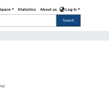
DSpace
Statistics
About us
Log In
Search
tel