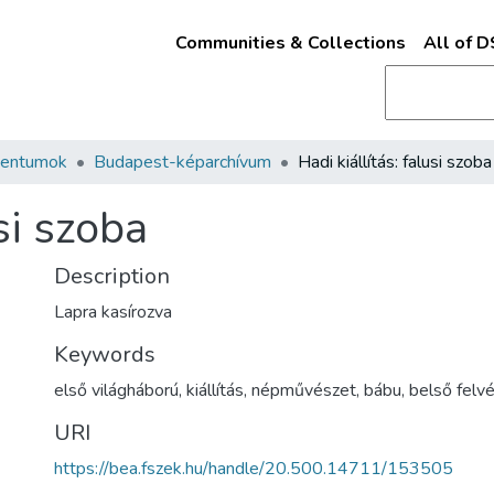
Communities & Collections
All of 
mentumok
Budapest-képarchívum
Hadi kiállítás: falusi szoba
usi szoba
Description
Lapra kasírozva
Keywords
első világháború
,
kiállítás
,
népművészet
,
bábu
,
belső felvé
URI
https://bea.fszek.hu/handle/20.500.14711/153505