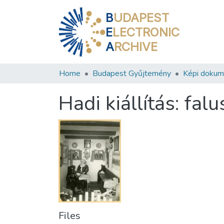
B
UDAPEST
E
LECTRONIC
A
RCHIVE
Home
Budapest Gyűjtemény
Képi doku
Hadi kiállítás: fal
Files