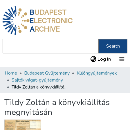
B
UDAPEST
E
LECTRONIC
A
RCHIVE
Search
(current
Log In
Home
Budapest Gyűjtemény
Különgyűjtemények
Communities & Collections
Sajtókivágat-gyűjtemény
All of DSpace
Tildy Zoltán a könyvkiállítás megnyitásán
Statistics
Tildy Zoltán a könyvkiállítás
About us
megnyitásán