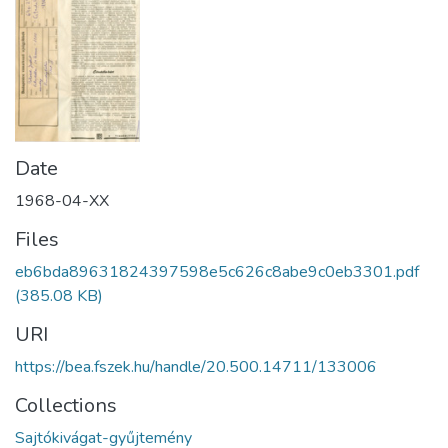
Date
1968-04-XX
Files
eb6bda89631824397598e5c626c8abe9c0eb3301.pdf
(385.08 KB)
URI
https://bea.fszek.hu/handle/20.500.14711/133006
Collections
Sajtókivágat-gyűjtemény