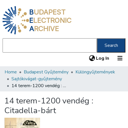
B
UDAPEST
E
LECTRONIC
A
RCHIVE
Search
(current
Log In
Home
Budapest Gyűjtemény
Különgyűjtemények
Communities & Collections
Sajtókivágat-gyűjtemény
All of DSpace
14 terem-1200 vendég : Citadella-bárt
Statistics
14 terem-1200 vendég :
About us
Citadella-bárt