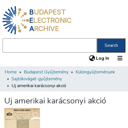
B
UDAPEST
E
LECTRONIC
A
RCHIVE
Search
(current
Log In
Home
Budapest Gyűjtemény
Különgyűjtemények
Communities & Collections
Sajtókivágat-gyűjtemény
All of DSpace
Uj amerikai karácsonyi akció
Statistics
Uj amerikai karácsonyi akció
About us