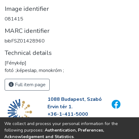
Image identifier
081415
MARC identifier
bibFSZ01428960
Technical details
[Fénykép]
fotó :,képeslap, monokróm ;
Full item page
1088 Budapest, Szabó
Ervin tér 1.
+36-1-411-5000
info@fszek.hu
We collect and process your personal information for the
https://fszek.hu
following purposes:
Authentication, Preferences,
Acknowledgement and Statistics
.