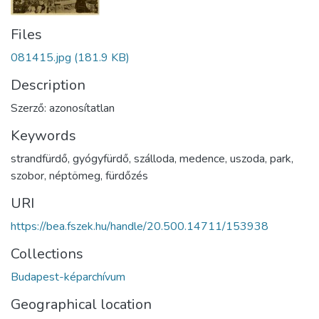
Files
081415.jpg
(181.9 KB)
Description
Szerző: azonosítatlan
Keywords
strandfürdő
,
gyógyfürdő
,
szálloda
,
medence
,
uszoda
,
park
,
szobor
,
néptömeg
,
fürdőzés
URI
https://bea.fszek.hu/handle/20.500.14711/153938
Collections
Budapest-képarchívum
Geographical location