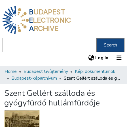
B
UDAPEST
E
LECTRONIC
A
RCHIVE
Search
(current
Log In
Home
Budapest Gyűjtemény
Képi dokumentumok
Communities & Collections
Budapest-képarchívum
Szent Gellért szálloda és gyógyfürdő hullámfürdője
All of DSpace
Szent Gellért szálloda és
Statistics
gyógyfürdő hullámfürdője
About us