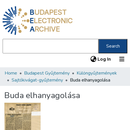
B
UDAPEST
E
LECTRONIC
A
RCHIVE
Search
(current
Log In
Home
Budapest Gyűjtemény
Különgyűjtemények
Communities & Collections
Sajtókivágat-gyűjtemény
Buda elhanyagolása
All of DSpace
Buda elhanyagolása
Statistics
About us