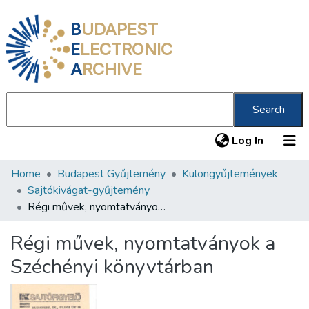
B
UDAPEST
E
LECTRONIC
A
RCHIVE
Search
(current
Log In
Home
Budapest Gyűjtemény
Különgyűjtemények
Communities & Collections
Sajtókivágat-gyűjtemény
All of DSpace
Régi művek, nyomtatványok a Széchényi könyvtárban
Statistics
Régi művek, nyomtatványok a
About us
Széchényi könyvtárban