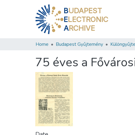
B
UDAPEST
E
LECTRONIC
A
RCHIVE
Home
Budapest Gyűjtemény
Különgyűjt
75 éves a Főváros
Date