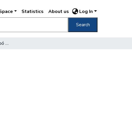
DSpace
Statistics
About us
Log In
Search
75 éves a Fővárosi Szabó Ervin Könyvtár