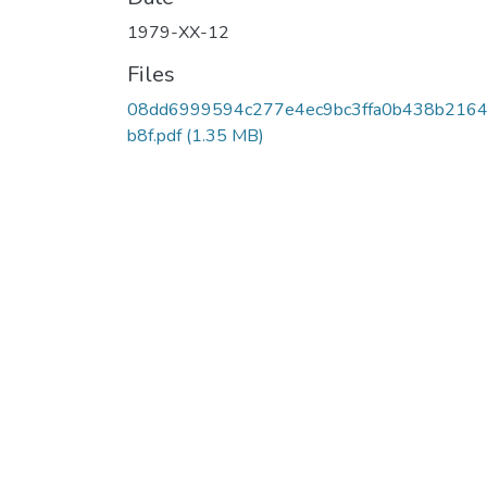
1979-XX-12
Files
08dd6999594c277e4ec9bc3ffa0b438b216
b8f.pdf
(1.35 MB)