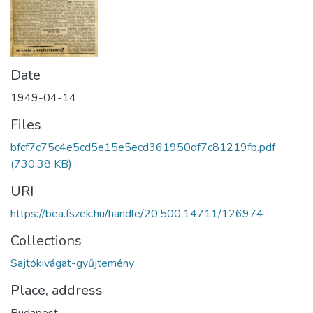
Date
1949-04-14
Files
bfcf7c75c4e5cd5e15e5ecd361950df7c81219fb.pdf
(730.38 KB)
URI
https://bea.fszek.hu/handle/20.500.14711/126974
Collections
Sajtókivágat-gyűjtemény
Place, address