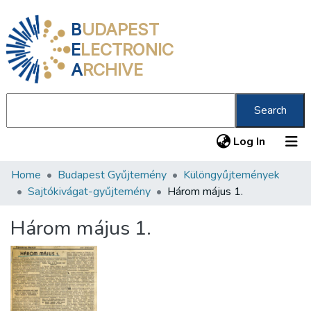
B
UDAPEST
E
LECTRONIC
A
RCHIVE
Search
(current
Log In
Home
Budapest Gyűjtemény
Különgyűjtemények
Communities & Collections
Sajtókivágat-gyűjtemény
Három május 1.
All of DSpace
Három május 1.
Statistics
About us