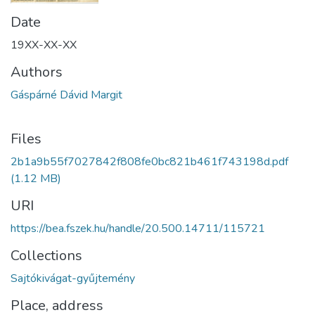
Date
19XX-XX-XX
Authors
Gáspárné Dávid Margit
Files
2b1a9b55f7027842f808fe0bc821b461f743198d.pdf
(1.12 MB)
URI
https://bea.fszek.hu/handle/20.500.14711/115721
Collections
Sajtókivágat-gyűjtemény
Place, address