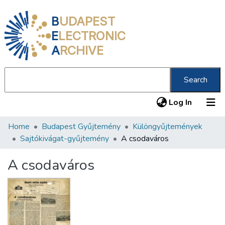
B
UDAPEST
E
LECTRONIC
A
RCHIVE
Search
(current
Log In
Home
Budapest Gyűjtemény
Különgyűjtemények
Communities & Collections
Sajtókivágat-gyűjtemény
A csodaváros
All of DSpace
A csodaváros
Statistics
About us