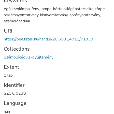
Keywords
égő
,
izzólámpa
,
fény
,
lámpa
,
körte
,
világítástechnika
,
törpe
,
reklámnyomtatvány
,
kisnyomtatvány
,
aprónyomtatvány
,
számolócédula
URI
https://bea.fszek.hu/handle/20.500.14711/71939
Collections
Számolócédula-gyűjtemény
Extent
1 lap
Identifier
SZC C 0238
Language
hun