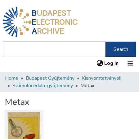
B
UDAPEST
E
LECTRONIC
A
RCHIVE
Search
(current
Log In
Home
Budapest Gyűjtemény
Kisnyomtatványok
Communities & Collections
Számolócédula-gyűjtemény
Metax
All of DSpace
Metax
Statistics
About us