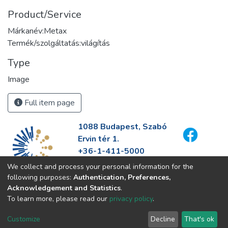
Product/Service
Márkanév:Metax
Termék/szolgáltatás:világítás
Type
Image
Full item page
1088 Budapest, Szabó
Ervin tér 1.
+36-1-411-5000
info@fszek.hu
We collect and process your personal information for the
https://fszek.hu
following purposes:
Authentication, Preferences,
Acknowledgement and Statistics
.
To learn more, please read our
privacy policy
.
Customize
Decline
That's ok