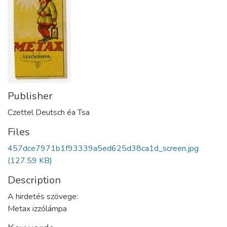
Publisher
Czettel Deutsch éa Tsa
Files
457dce7971b1f93339a5ed625d38ca1d_screen.jpg
(127.59 KB)
Description
A hirdetés szövege:
Metax izzólámpa