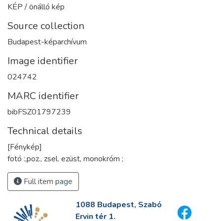
KÉP / önálló kép
Source collection
Budapest-képarchívum
Image identifier
024742
MARC identifier
bibFSZ01797239
Technical details
[Fénykép]
fotó :,poz., zsel. ezüst, monokróm ;
Full item page
1088 Budapest, Szabó
Ervin tér 1.