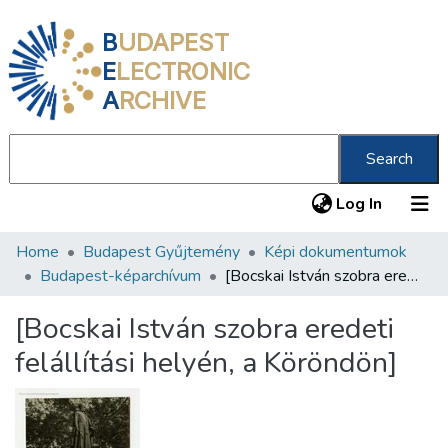
B
UDAPEST
E
LECTRONIC
A
RCHIVE
Search
(current
Log In
Home
Budapest Gyűjtemény
Képi dokumentumok
Communities & Collections
Budapest-képarchívum
[Bocskai István szobra eredeti felállítási helyén, a Köröndön]
All of DSpace
[Bocskai István szobra eredeti
Statistics
felállítási helyén, a Köröndön]
About us